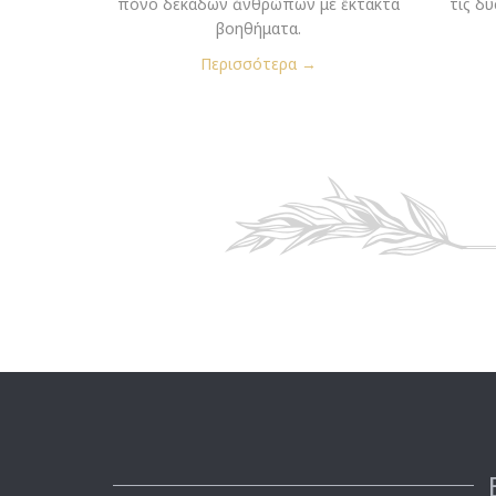
πόνο δεκάδων ἀνθρώπων μέ ἔκτακτα
τις δ
βοηθήματα.
Περισσότερα →