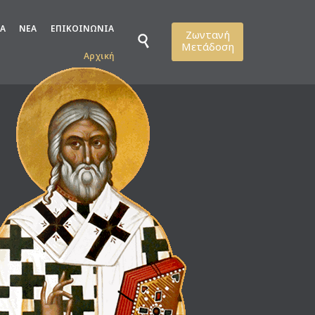
Skip
Α
ΝΕΑ
ΕΠΙΚΟΙΝΩΝΙΑ
Ζωντανή
to

Μετάδοση
content
Αρχική