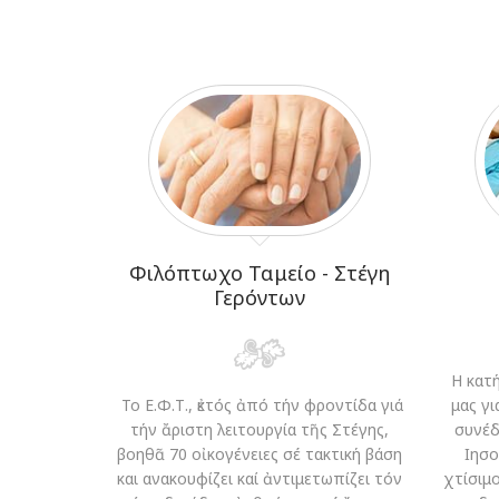
Φιλόπτωχο Ταμείο - Στέγη
Γερόντων
Η κατή
Το Ε.Φ.Τ., ἐκτός ἀπό τήν φροντίδα γιά
μας γ
τήν ἄριστη λειτουργία τῆς Στέγης,
συνέδ
βοηθᾶ 70 οἰκογένειες σέ τακτική βάση
Ιησο
και ανακουφίζει καί ἀντιμετωπίζει τόν
χτίσιμ