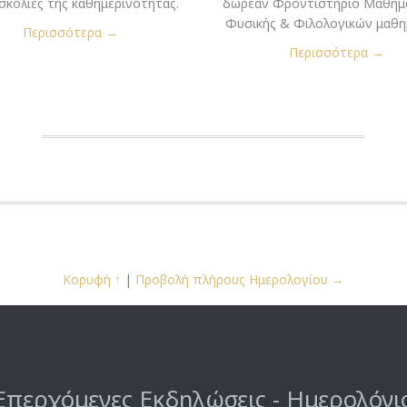
υσκολίες της καθημερινότητας.
δωρεάν Φροντιστήριο Μαθημ
Φυσικής & Φιλολογικών μαθη
Περισσότερα →
Περισσότερα →
Κορυφή ↑
|
Προβολή πλήρους Ημερολογίου →
Επερχόμενες Εκδηλώσεις - Ημερολόγι