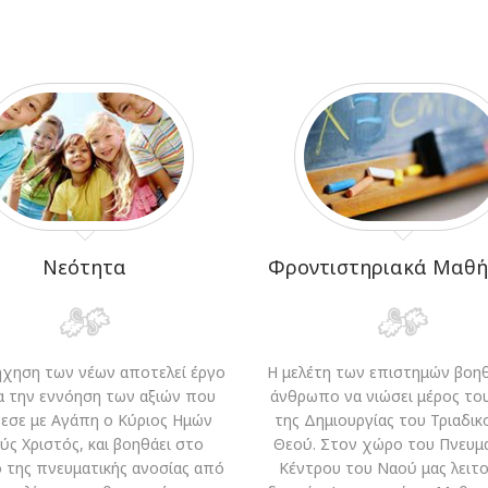
Νεότητα
Φροντιστηριακά Μαθ
χηση των νέων αποτελεί έργο
Η μελέτη των επιστημών βοηθ
ια την εννόηση των αξιών που
άνθρωπο να νιώσει μέρος το
εσε με Αγάπη ο Κύριος Ημών
της Δημιουργίας του Τριαδικ
ύς Χριστός, και βοηθάει στο
Θεού. Στον χώρο του Πνευμ
ο της πνευματικής ανοσίας από
Κέντρου του Ναού μας λειτο