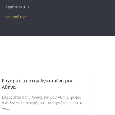
Ώρα: 8:00 μ. μ.
Περισσότερα…
Ευχαριστία στην Αγιασμένη μου
Ζηλεύ
Αθήνα
(2/12
Ευχαριστία στην Αγιασμένη μου Αθήνα Γράφει
Ζηλεύω
ο Ανδρέας Χριστοφόρου – συνεργάτης του Ι. Ν.
2/12/20
Αγ….
Χριστο
του Αγ