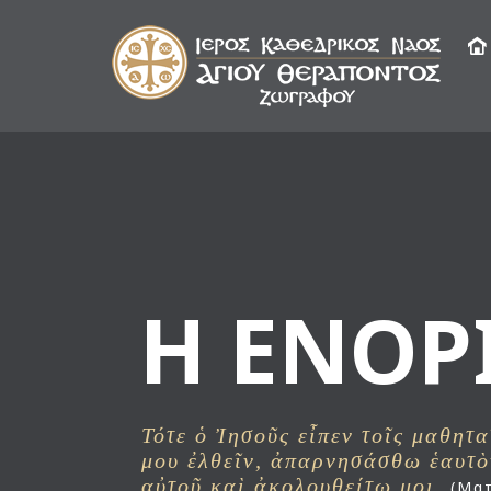
Η ΕΝΟΡ
Τότε ὁ Ἰησοῦς εἶπεν τοῖς μαθητα
μου ἐλθεῖν, ἀπαρνησάσθω ἑαυτὸ
αὐτοῦ καὶ ἀκολουθείτω μοι.
(Ματ