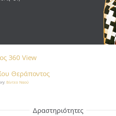
ος 360 View
γίου Θεράποντος
ory:
Βίντεο Ναού
Δραστηριότητες