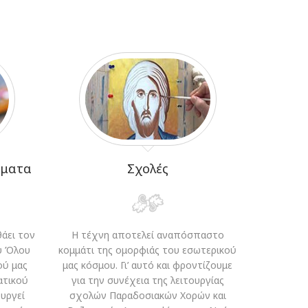
ήματα
Σχολές
άει τον
Η τέχνη αποτελεί αναπόσπαστο
υ Όλου
κομμάτι της ομορφιάς του εσωτερικού
ού μας
μας κόσμου. Γι’ αυτό και φροντίζουμε
ατικού
για την συνέχεια της λειτουργίας
υργεί
σχολών Παραδοσιακών Χορών και