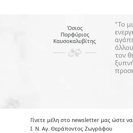
"Το μ
Όσιος
ενεργ
Πορφύριος
αγάπη
Καυσοκαλυβίτης
άλλου
τον θ
ξυπνή
προσε
Γίνετε μέλη στο newsletter μας ώστε να
Ι. Ν. Αγ. Θεράποντος Ζωγράφου