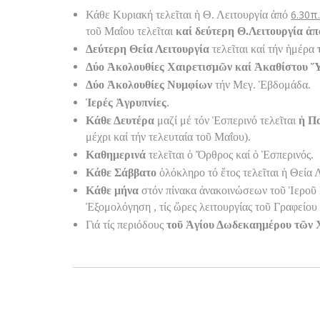
6.30π.
Κάθε Κυριακή τελεῖται ἡ Θ. Λειτουργία ἀπό
τοῦ Μαΐου τελεῖται
καί δεύτερη Θ.Λειτουργία ἀπό 
Δεύτερη Θεία Λειτουργία
τελεῖται καί τήν ἡμέρα
Δύο Ἀκολουθίες Χαιρετισμῶν καί Ἀκαθίστου 
Δύο Ἀκολουθίες Νυμφίων
τήν Μεγ. Ἑβδομάδα.
Ἱερές Ἀγρυπνίες
.
Κάθε Δευτέρα
μαζί μέ τόν Ἑσπερινό τελεῖται
ἡ Π
μέχρι καί τήν τελευταία τοῦ Μαΐου).
Καθημερινά
τελεῖται ὁ Ὄρθρος καί ὁ Ἑσπερινός.
Κάθε Σάββατο
ὁλόκληρο τό ἔτος τελεῖται ἡ Θεία 
Κάθε μήνα
στόν πίνακα ἀνακοινώσεων τοῦ Ἱεροῦ
Ἐξομολόγηση , τίς ὥρες λειτουργίας τοῦ Γραφείου
Γιά τίς περιόδους
τοῦ Ἁγίου Δωδεκαημέρου τῶν 