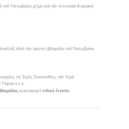
ή τοῦ Ὀκτωβρίου μέχρι καί τήν τελευταία Κυριακή
ἐναλλάξ (ἀπό τήν πρώτη ἐβδομάδα τοῦ Ὀκτωβρίου
τουργίες, τίς Ἱερές Ἀκολουθίες, τήν Ἱερά
 Γάμου κ.τ.λ.
Εβδομάδος
κυκλοφορεῖ
εἰδικό ἔντυπο.