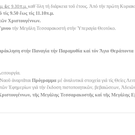
μ. ἔως 9.30π.μ.
καθ΄ὅλη τή διάρκεια τοῦ έτους. Ἀπό τήν πρώτη Κυριακ
τίς 9.50 ἔως τίς 11.10π.μ.
τῶν Χριστουγέννων.
Ὕμνου
τήν Μεγάλη Τεσσαρακοστή στήν Ὑπεραγία Θεοτόκο.
αράκληση στήν Παναγία τήν Παραμυθία καί τόν Ἅγιο Θεράποντα
Λειτουργία.
 Ναοῦ ἀναρτᾶται
Πρόγραμμα
μέ ἀναλυτικά στοιχεία γιά τίς Θείες Λει
 τῶν Ἐφημερίων γιά τήν ἔκδοση πιστοποιητικῶν, βεβαιώσεων, Ἀδειῶν
Χριστουγέννων, τῆς Μεγάλης Τεσσαρακοστῆς καί τῆς Μεγάλης 