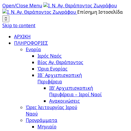
Open/Close Menu
Επίσημη Ιστοσελίδα

Skip to content
ΑΡΧΙΚΗ
ΠΛΗΡΟΦΟΡΙΕΣ
Ενορία
Ιερός Ναός
Βίος Αγ. Θεράποντος
Όρια Ενορίας
ΙΒ´ Αρχιεπισκοπική
Περιφέρεια
ΙΒ’ Αρχιεπισκοπική
Περιφέρεια – Ιεροί Ναοί
Ανακοινώσεις
Ώρες λειτουργίας Ιερού
Ναού
Προγράμματα
Μηνιαίο