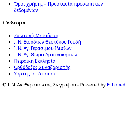
Όροι χρήσης – Προστασία προσωπικών
δεδομένων
Σύνδεσμοι
Ζωντανή Μετάδοση
Ι. Ν. Εισοδίων Θεοτόκου Γουδή
Ι. Ν. Αγ. Γεράσιμου Ιλισίων
Ι. Ν. Αγ. Θωμά Αμπελοκήπων
Πειραϊκή Εκκλησία
Ορθόδοξος Συναξαριστής
Χάρτης Ιστότοπου
© Ι. Ν. Αγ. Θεράποντος Ζωγράφου - Powered by
Eshoped
↑

Ακολουθήστε μας: