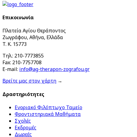
Επικοινωνία
Πλατεία Αγίου Θεράποντος
Ζωγράφου, Αθήνα, Ελλάδα
T. K. 15773
Τηλ.: 210-7773855
Fax: 210-7757708
E-mail:
info@ag-therapon-zografou.gr
Βρείτε μας στον χάρτη
→
Δραστηριότητες
Ενοριακό Φιλόπτωχο Ταμείο
Φροντιστηριακά Μαθήματα
Σχολές
Εκδρομές
Δωρεές