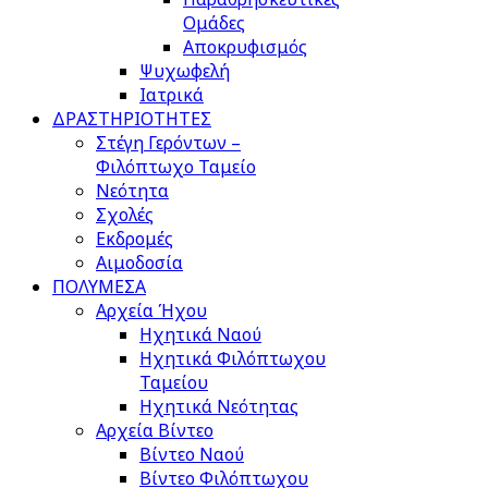
Ομάδες
Αποκρυφισμός
Ψυχωφελή
Ιατρικά
ΔΡΑΣΤΗΡΙΟΤΗΤΕΣ
Στέγη Γερόντων –
Φιλόπτωχο Ταμείο
Νεότητα
Σχολές
Εκδρομές
Αιμοδοσία
ΠΟΛΥΜΕΣΑ
Αρχεία Ήχου
Ηχητικά Ναού
Ηχητικά Φιλόπτωχου
Ταμείου
Ηχητικά Νεότητας
Αρχεία Βίντεο
Βίντεο Ναού
Βίντεο Φιλόπτωχου