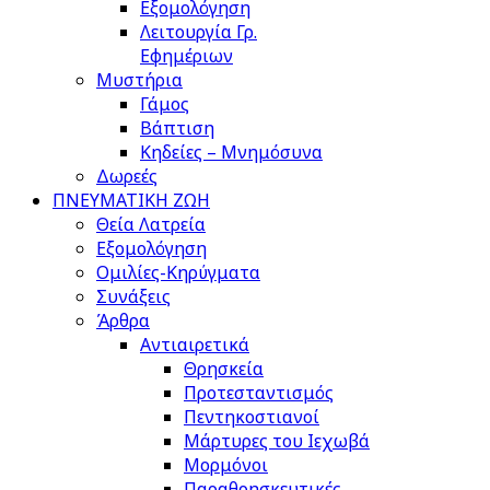
Εξομολόγηση
Λειτουργία Γρ.
Εφημέριων
Μυστήρια
Γάμος
Βάπτιση
Κηδείες – Μνημόσυνα
Δωρεές
ΠΝΕΥΜΑΤΙΚΗ ΖΩΗ
Θεία Λατρεία
Εξομολόγηση
Ομιλίες-Κηρύγματα
Συνάξεις
Άρθρα
Αντιαιρετικά
Θρησκεία
Προτεσταντισμός
Πεντηκοστιανοί
Μάρτυρες του Ιεχωβά
Μορμόνοι
Παραθρησκευτικές