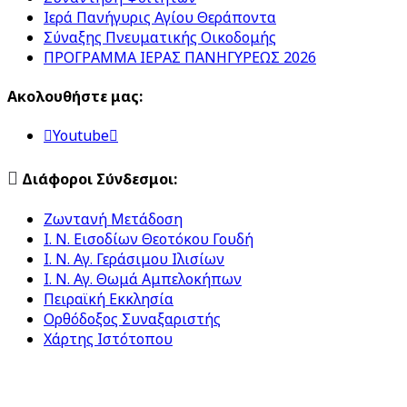
Ιερά Πανήγυρις Αγίου Θεράποντα
Σύναξης Πνευματικής Οικοδομής
ΠΡΟΓΡΑΜΜΑ ΙΕΡΑΣ ΠΑΝΗΓΥΡΕΩΣ 2026
Ακολουθήστε μας:

Youtube


Διάφοροι Σύνδεσμοι:
Ζωντανή Μετάδοση
Ι. Ν. Εισοδίων Θεοτόκου Γουδή
Ι. Ν. Αγ. Γεράσιμου Ιλισίων
Ι. Ν. Αγ. Θωμά Αμπελοκήπων
Πειραϊκή Εκκλησία
Ορθόδοξος Συναξαριστής
Χάρτης Ιστότοπου