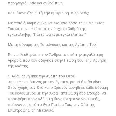
παρηγοριά, Θεία και ανθρώπινη.
Γιατί έκανε όλη αυτή την σμίκρυνση ο Χριστός;
Με ποιά δύναμη σμίκρυνε εκούσια τόσο την Θεία Φύση
Του ώστε να φτάσει στον έσχατο βαθμό της
εγκατάλειψης; “Πάτερ ίνα τί με εγκατέλειπες;“
Με τη δύναμη της Ταπείνωσης και της Αγάπης Του!
Για να ελευθερώσει τον Άνθρωπο από την μεγαλύτερη
Αμαρτία που τον οδήγησε στην Πτώση του, την Άρνηση
της Αγάπης.
Ο Αδάμ αρνήθηκε την Αγάπη του Θεού
υπερηφανευόμενος με τον Εγωκεντρισμό ότι θα γίνει
Θεός χωρίς τον Θεό και ο Χριστός αρνήθηκε κάθε δύναμη
Του κενούμενος με την Άκρα Ταπείνωση στο Σταυρό, να
προσφέρει στον Αδάμ, τη δυνατότητα να γίνει Θεός,
παίρνοντας από το Θεό Πατέρα Του, την Οδό της
Επιστροφής, τη Μετάνοια.