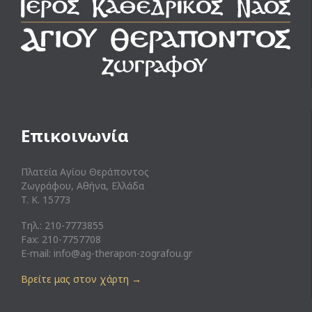
Επικοινωνία
Πλατεία Αγίου Θεράποντος
Ζωγράφου, Αθήνα, Ελλάδα
T. K. 15773
Τηλ.: 210-7773855
Fax: 210-7757708
E-mail:
info@ag-therapon-zografou.gr
Βρείτε μας στον χάρτη
→