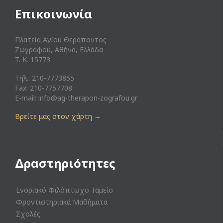
Επικοινωνία
Πλατεία Αγίου Θεράποντος
Ζωγράφου, Αθήνα, Ελλάδα
T. K. 15773
Τηλ.: 210-7773855
Fax: 210-7757708
E-mail:
info@ag-therapon-zografou.gr
Βρείτε μας στον χάρτη
→
Δραστηριότητες
Ενοριακό Φιλόπτωχο Ταμείο
Φροντιστηριακά Μαθήματα
Σχολές