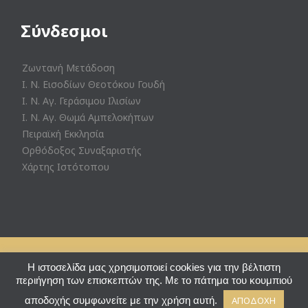
Σύνδεσμοι
Ζωντανή Μετάδοση
Ι. Ν. Εισοδίων Θεοτόκου Γουδή
Ι. Ν. Αγ. Γεράσιμου Ιλισίων
Ι. Ν. Αγ. Θωμά Αμπελοκήπων
Πειραϊκή Εκκλησία
Ορθόδοξος Συναξαριστής
Χάρτης Ιστότοπου
© Ι. Ν. Αγ. Θεράποντος Ζωγράφου - Powered by
Eshoped
Η ιστοσελίδα μας χρησιμοποιεί cookies για την βέλτιστη
περιήγηση των επισκεπτών της. Με το πάτημα του κουμπιού
↑
αποδοχής συμφωνείτε με την χρήση αυτή.
ΑΠΟΔΟΧΗ