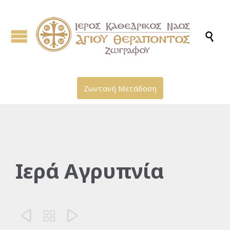

Ζωντανή Μετάδοση
Ιερά Αγρυπνία


