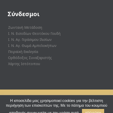
Σύνδεσμοι
Ζωντανή Μετάδοση
Ι. Ν. Εισοδίων Θεοτόκου Γουδή
Ι. Ν. Αγ. Γεράσιμου Ιλισίων
Ι. Ν. Αγ. Θωμά Αμπελοκήπων
Πειραϊκή Εκκλησία
Ορθόδοξος Συναξαριστής
Χάρτης Ιστότοπου
© Ι. Ν. Αγ. Θεράποντος Ζωγράφου - Powered by
Eshoped
Η ιστοσελίδα μας χρησιμοποιεί cookies για την βέλτιστη
περιήγηση των επισκεπτών της. Με το πάτημα του κουμπιού
↑
αποδοχής συμφωνείτε με την χρήση αυτή.
ΑΠΟΔΟΧΗ