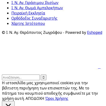
Ι. Ν. Αγ. Γεράσιμου Ιλισίων
Ι. Ν. Αγ. Θωμά Αμπελοκήπων
Πειραϊκή Εκκλησία
Ορθόδοξος Συναξαριστής
Χάρτης Ιστότοπου
© Ι. Ν. Αγ. Θεράποντος Ζωγράφου - Powered by
Eshoped
↑

Ακολουθήστε μας:

Η ιστοσελίδα μας χρησιμοποιεί cookies για την
βέλτιστη περιήγηση των επισκεπτών της. Με το
πάτημα του κουμπιού αποδοχής συμφωνείτε με την
χρήση αυτή.
ΑΠΟΔΟΧΗ
Όροι Χρήσης