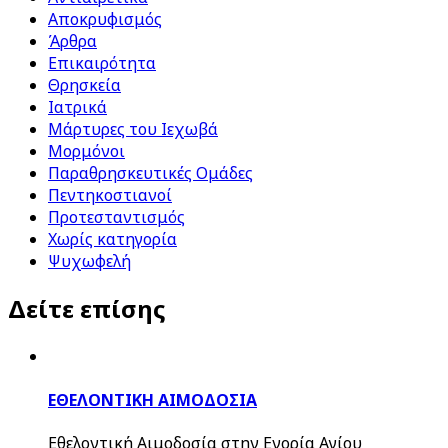
Αποκρυφισμός
Άρθρα
Επικαιρότητα
Θρησκεία
Ιατρικά
Μάρτυρες του Ιεχωβά
Μορμόνοι
Παραθρησκευτικές Ομάδες
Πεντηκοστιανοί
Προτεσταντισμός
Χωρίς κατηγορία
Ψυχωφελή
Δείτε επίσης
ΕΘΕΛΟΝΤΙΚΗ ΑΙΜΟΔΟΣΙΑ
Εθελοντική Αιμοδοσία στην Ενορία Αγίου