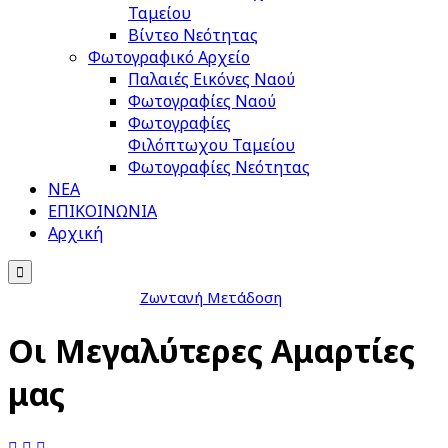
Ταμείου
Βίντεο Νεότητας
Φωτογραφικό Αρχείο
Παλαιές Εικόνες Ναού
Φωτογραφίες Ναού
Φωτογραφίες
Φιλόπτωχου Ταμείου
Φωτογραφίες Νεότητας
ΝΕΑ
ΕΠΙΚΟΙΝΩΝΙΑ
Αρχική

Ζωντανή Μετάδοση
Οι Μεγαλύτερες Αμαρτίες
μας


