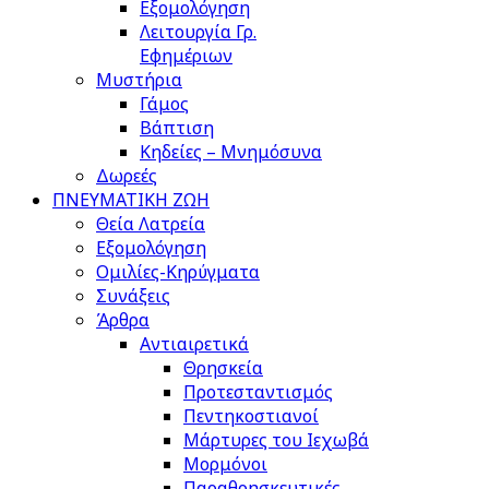
Εξομολόγηση
Λειτουργία Γρ.
Εφημέριων
Μυστήρια
Γάμος
Βάπτιση
Κηδείες – Μνημόσυνα
Δωρεές
ΠΝΕΥΜΑΤΙΚΗ ΖΩΗ
Θεία Λατρεία
Εξομολόγηση
Ομιλίες-Κηρύγματα
Συνάξεις
Άρθρα
Αντιαιρετικά
Θρησκεία
Προτεσταντισμός
Πεντηκοστιανοί
Μάρτυρες του Ιεχωβά
Μορμόνοι
Παραθρησκευτικές