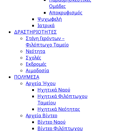
Ομάδες
Αποκρυφισμός
Ψυχωφελή
Ιατρικά
ΔΡΑΣΤΗΡΙΟΤΗΤΕΣ
Στέγη Γερόντων –
Φιλόπτωχο Ταμείο
Νεότητα
Σχολές
Εκδρομές
Αιμοδοσία
ΠΟΛΥΜΕΣΑ
Αρχεία Ήχου
Ηχητικά Ναού
Ηχητικά Φιλόπτωχου
Ταμείου
Ηχητικά Νεότητας
Αρχεία Βίντεο
Βίντεο Ναού
Βίντεο Φιλόπτωχου