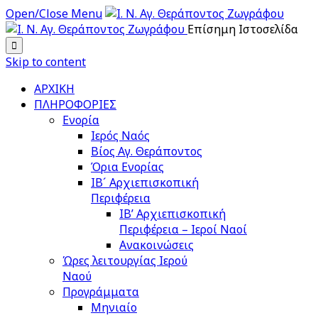
Open/Close Menu
Επίσημη Ιστοσελίδα

Skip to content
ΑΡΧΙΚΗ
ΠΛΗΡΟΦΟΡΙΕΣ
Ενορία
Ιερός Ναός
Βίος Αγ. Θεράποντος
Όρια Ενορίας
ΙΒ´ Αρχιεπισκοπική
Περιφέρεια
ΙΒ’ Αρχιεπισκοπική
Περιφέρεια – Ιεροί Ναοί
Ανακοινώσεις
Ώρες λειτουργίας Ιερού
Ναού
Προγράμματα
Μηνιαίο