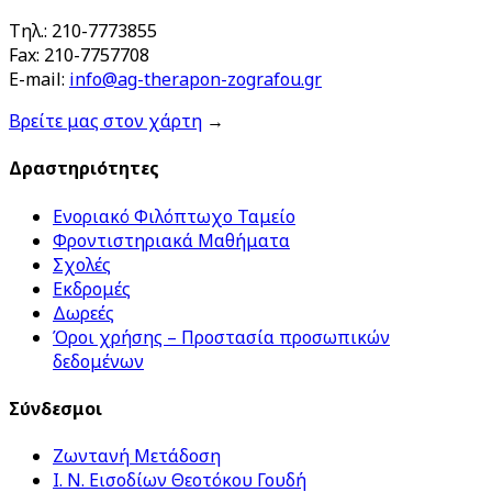
Τηλ.: 210-7773855
Fax: 210-7757708
E-mail:
info@ag-therapon-zografou.gr
Βρείτε μας στον χάρτη
→
Δραστηριότητες
Ενοριακό Φιλόπτωχο Ταμείο
Φροντιστηριακά Μαθήματα
Σχολές
Εκδρομές
Δωρεές
Όροι χρήσης – Προστασία προσωπικών
δεδομένων
Σύνδεσμοι
Ζωντανή Μετάδοση
Ι. Ν. Εισοδίων Θεοτόκου Γουδή